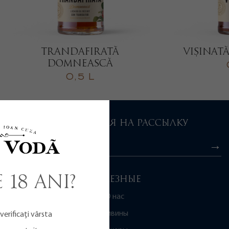
TRANDAFIRATĂ
VIȘINAT
DOMNEASCĂ
0,5 L
ПОДПИСАТЬСЯ НА РАССЫЛКУ
 18 ani?
ПОЛЕЗНЫЕ
О нас
Дивины
erificați vârsta